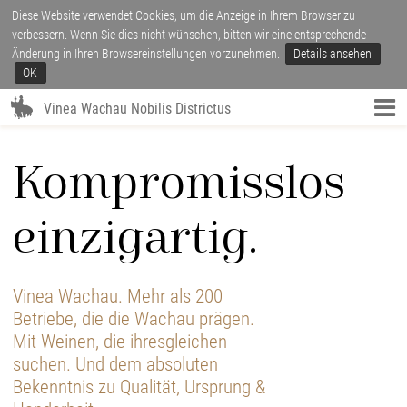
Diese Website verwendet Cookies, um die Anzeige in Ihrem Browser zu
verbessern. Wenn Sie dies nicht wünschen, bitten wir eine entsprechende
Änderung in Ihren Browsereinstellungen vorzunehmen.
Details ansehen
OK
Vinea Wachau Nobilis Districtus
Kompromisslos
einzigartig.
Vinea Wachau. Mehr als 200
Betriebe, die die Wachau prägen.
Mit Weinen, die ihresgleichen
suchen. Und dem absoluten
Bekenntnis zu Qualität, Ursprung &