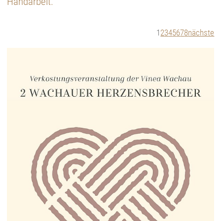
Handarbeit.
1
2
3
4
5
6
7
8
nächste