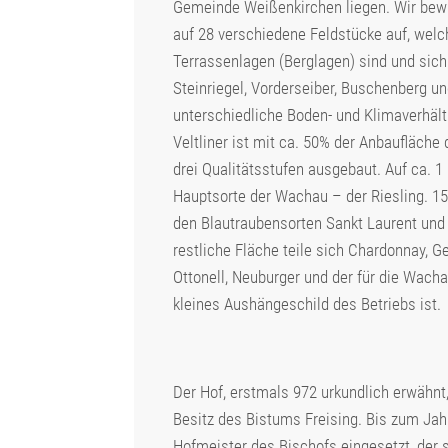
Gemeinde Weißenkirchen liegen. Wir bewir
auf 28 verschiedene Feldstücke auf, welc
Terrassenlagen (Berglagen) sind und sich 
Steinriegel, Vorderseiber, Buschenberg un
unterschiedliche Boden- und Klimaverhäl
Veltliner ist mit ca. 50% der Anbaufläche 
drei Qualitätsstufen ausgebaut. Auf ca. 1
Hauptsorte der Wachau – der Riesling. 15
den Blautraubensorten Sankt Laurent und 
restliche Fläche teile sich Chardonnay, G
Ottonell, Neuburger und der für die Wacha
kleines Aushängeschild des Betriebs ist.​
Der Hof, erstmals 972 urkundlich erwähn
Besitz des Bistums Freising. Bis zum Jah
Hofmeister des Bischofs eingesetzt, der 