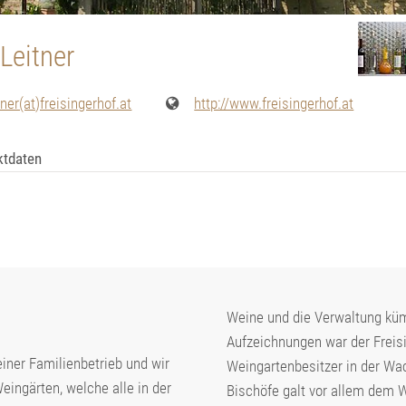
 Leitner
ner(at)freisingerhof.at
http://www.freisingerhof.at
ktdaten
Weine und die Verwaltung küm
Aufzeichnungen war der Freisi
einer Familienbetrieb und wir
Weingartenbesitzer in der Wac
eingärten, welche alle in der
Bischöfe galt vor allem dem