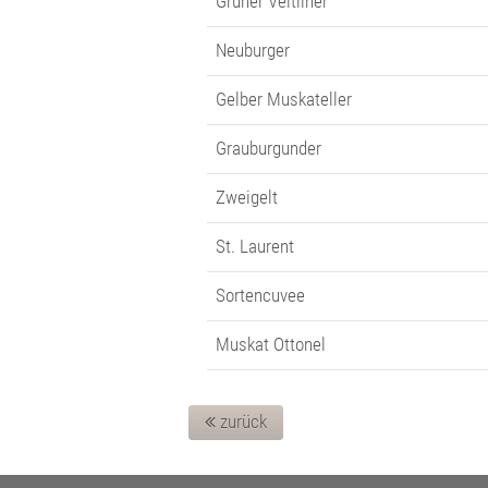
Grüner Veltliner
Neuburger
Gelber Muskateller
Grauburgunder
Zweigelt
St. Laurent
Sortencuvee
Muskat Ottonel
zurück