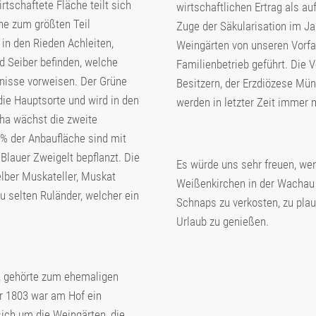
tschaftete Fläche teilt sich
wirtschaftlichen Ertrag als au
he zum größten Teil
Zuge der Säkularisation im Ja
in den Rieden Achleiten,
Weingärten von unseren Vorfa
d Seiber befinden, welche
Familienbetrieb geführt. Die
tnisse vorweisen. Der Grüne
Besitzern, der Erzdiözese Mün
die Hauptsorte und wird in den
werden in letzter Zeit immer m
 ha wächst die zweite
% der Anbaufläche sind mit
Blauer Zweigelt bepflanzt. Die
Es würde uns sehr freuen, wen
elber Muskateller, Muskat
Weißenkirchen in der Wachau
u selten Ruländer, welcher ein
Schnaps zu verkosten, zu plau
Urlaub zu genießen.
t, gehörte zum ehemaligen
r 1803 war am Hof ein
sich um die Weingärten, die