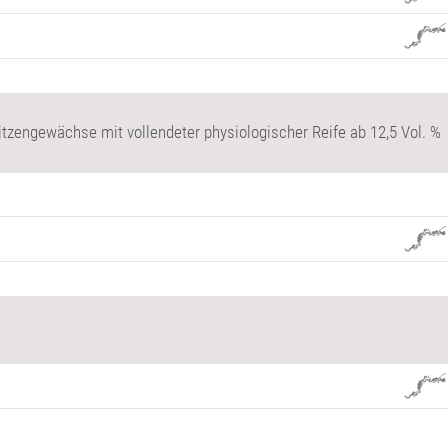
itzengewächse mit vollendeter physiologischer Reife ab 12,5 Vol. %