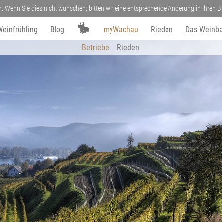
n. Wenn Sie dies nicht wünschen, bitten wir eine entsprechende Änderung in Ihren
Weinfrühling
Blog
myWachau
Rieden
Das Weinba
Betriebe
Rieden