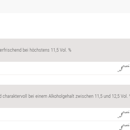
 erfrischend bei höchstens 11,5 Vol. %
 charaktervoll bei einem Alkoholgehalt zwischen 11,5 und 12,5 Vol.