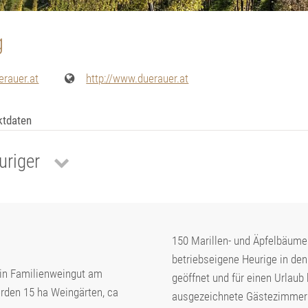
g
erauer.at
http://www.duerauer.at
ktdaten
uriger
150 Marillen- und Äpfelbäume b
betriebseigene Heurige in den
in Familienweingut am
geöffnet und für einen Urlau
rden 15 ha Weingärten, ca
ausgezeichnete Gästezimmer 