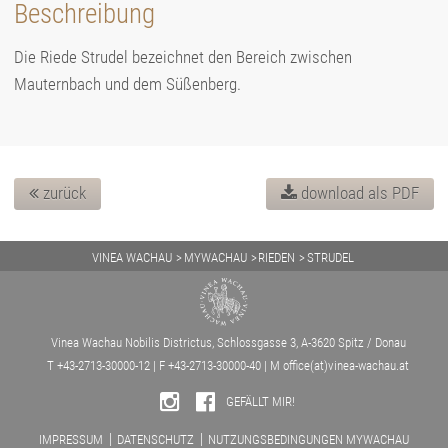
Beschreibung
Die Riede Strudel bezeichnet den Bereich zwischen
Mauternbach und dem Süßenberg.
zurück
download als PDF
VINEA WACHAU
MYWACHAU
RIEDEN
STRUDEL
Vinea Wachau Nobilis Districtus, Schlossgasse 3, A-3620 Spitz / Donau
T +43-2713-30000-12 | F +43-2713-30000-40 | M
office(at)vinea-wachau.at
GEFÄLLT MIR!
IMPRESSUM
DATENSCHUTZ
NUTZUNGSBEDINGUNGEN MYWACHAU