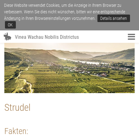
Diese Website verwendet Cookies, um die Anzeige in Ihrem Browser zu
verbessern. Wenn Sie dies nicht wünschen, bitten wir eine entsprechende
Änderung in Ihren Browsereinstellungen vorzunehmen.
Details ansehen
OK
Vinea Wachau Nobilis Districtus
Strudel
Fakten: