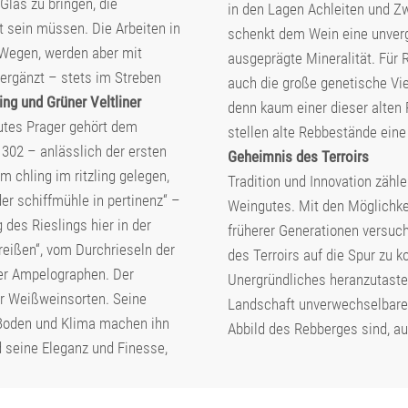
Glas zu bringen, die
in den Lagen Achleiten und Zw
t sein müssen. Die Arbeiten in
schenkt dem Wein eine unverg
n Wegen, werden aber mit
ausgeprägte Mineralität. Für R
ergänzt – stets im Streben
auch die große genetische Vie
ing und Grüner Veltliner
denn kaum einer dieser alten
tes Prager gehört dem
stellen alte Rebbestände eine
1302 – anlässlich der ersten
Geheimnis des Terroirs
chling im ritzling gelegen,
Tradition und Innovation zähl
er schiffmühle in pertinenz“ –
Weingutes. Mit den Möglichk
des Rieslings hier in der
früherer Generationen versuc
eißen“, vom Durchrieseln der
des Terroirs auf die Spur zu 
 der Ampelographen. Der
Unergründliches heranzutasten
der Weißweinsorten. Seine
Landschaft unverwechselbare 
 Boden und Klima machen ihn
Abbild des Rebberges sind, 
d seine Eleganz und Finesse,