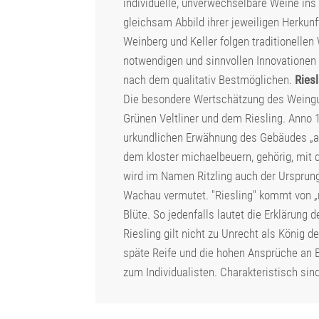
individuelle, unverwechselbare Weine ins 
gleichsam Abbild ihrer jeweiligen Herkunf
Weinberg und Keller folgen traditionelle
notwendigen und sinnvollen Innovationen 
nach dem qualitativ Bestmöglichen.
Riesl
Die besondere Wertschätzung des Weingu
Grünen Veltliner und dem Riesling. Anno 
urkundlichen Erwähnung des Gebäudes „am 
dem kloster michaelbeuern, gehörig, mit d
wird im Namen Ritzling auch der Ursprung 
Wachau vermutet. "Riesling" kommt von „r
Blüte. So jedenfalls lautet die Erklärung
Riesling gilt nicht zu Unrecht als König 
späte Reife und die hohen Ansprüche an
zum Individualisten. Charakteristisch sin