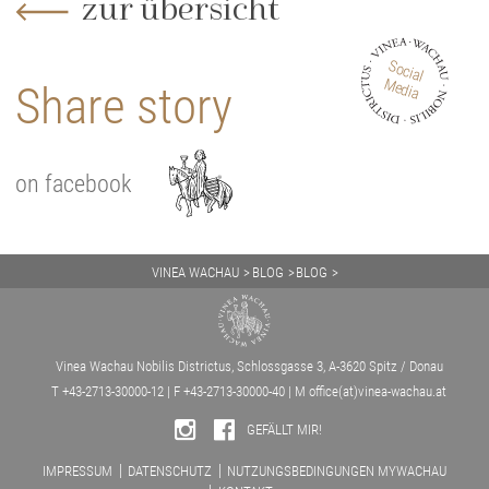
zur übersicht
Social
Media
Share story
on facebook
VINEA WACHAU
BLOG
BLOG
WACHAUER LAGEN IM FOKUS: DÜRNSTEINER LIEBENBERG
Vinea Wachau Nobilis Districtus, Schlossgasse 3, A-3620 Spitz / Donau
T +43-2713-30000-12 | F +43-2713-30000-40 | M
office(at)vinea-wachau.at
GEFÄLLT MIR!
IMPRESSUM
DATENSCHUTZ
NUTZUNGSBEDINGUNGEN MYWACHAU