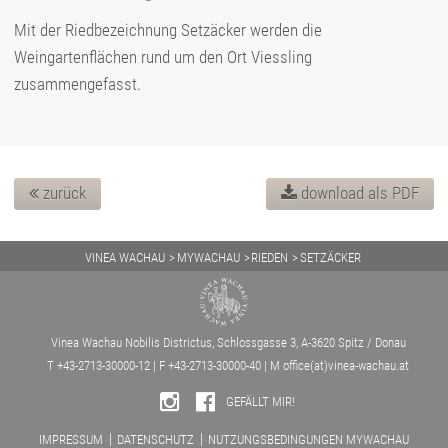
Mit der Riedbezeichnung Setzäcker werden die
Weingartenflächen rund um den Ort Viessling
zusammengefasst.
zurück
download als PDF
VINEA WACHAU
MYWACHAU
RIEDEN
SETZÄCKER
Vinea Wachau Nobilis Districtus, Schlossgasse 3, A-3620 Spitz / Donau
T +43-2713-30000-12 | F +43-2713-30000-40 | M
office(at)vinea-wachau.at
GEFÄLLT MIR!
IMPRESSUM
DATENSCHUTZ
NUTZUNGSBEDINGUNGEN MYWACHAU