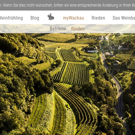
n. Wenn Sie dies nicht wünschen, bitten wir eine entsprechende Änderung in Ihren
Weinfrühling
Blog
myWachau
Rieden
Das Weinba
Betriebe
Rieden