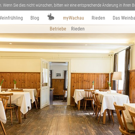
n. Wenn Sie dies nicht wünschen, bitten wir eine entsprechende Änderung in Ihren
Weinfrühling
Blog
myWachau
Rieden
Das Weinba
Betriebe
Rieden