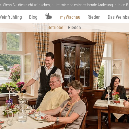
n. Wenn Sie dies nicht wünschen, bitten wir eine entsprechende Änderung in Ihren
Weinfrühling
Blog
myWachau
Rieden
Das Weinba
Betriebe
Rieden