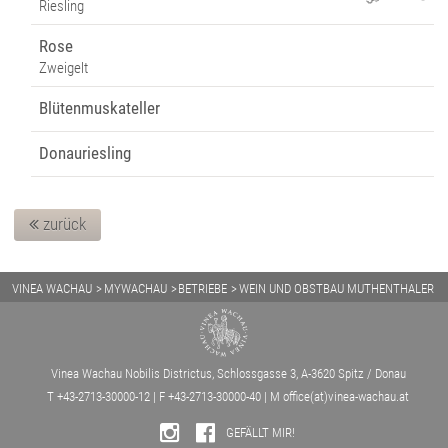
Riesling
Rose
Zweigelt
Blütenmuskateller
Donauriesling
zurück
VINEA WACHAU
MYWACHAU
BETRIEBE
WEIN UND OBSTBAU MUTHENTHALER
Vinea Wachau Nobilis Districtus, Schlossgasse 3, A-3620 Spitz / Donau
T +43-2713-30000-12 | F +43-2713-30000-40 | M
office(at)vinea-wachau.at
GEFÄLLT MIR!