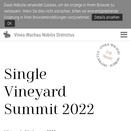
Diese Website verwendet Cookies, um die Anzeige in Ihrem Browser zu
verbessern. Wenn Sie dies nicht wünschen, bitten wir eine entsprechende
Änderung in Ihren Browsereinstellungen vorzunehmen.
Details ansehen
OK
Vinea Wachau Nobilis Districtus
Viel
Neues
Single
Vineyard
Summit 2022