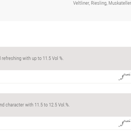
Veltliner, Riesling, Muskatelle
d refreshing with up to 11.5 Vol %.
nd character with 11.5 to 12.5 Vol.%.