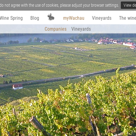
do not agree with the use of cookies, please adjust your browser settings.
View de
Wine Spring
Blog
myWachau
Vineyards
The wine
Companies
Vineyards