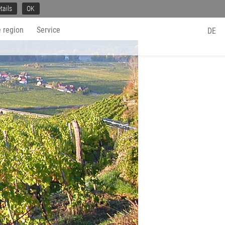
tails
OK
 region
Service
DE