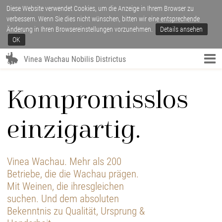
Diese Website verwendet Cookies, um die Anzeige in Ihrem Browser zu
verbessern. Wenn Sie dies nicht wünschen, bitten wir eine entsprechende
Änderung in Ihren Browsereinstellungen vorzunehmen.
Details ansehen
OK
Vinea Wachau Nobilis Districtus
Kompromisslos
einzigartig.
Vinea Wachau. Mehr als 200
Betriebe, die die Wachau prägen.
Mit Weinen, die ihresgleichen
suchen. Und dem absoluten
Bekenntnis zu Qualität, Ursprung &