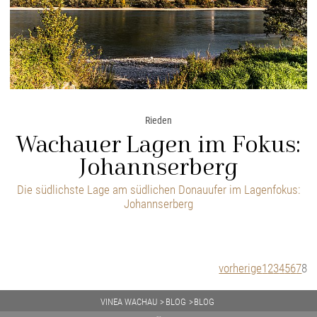
Rieden
Wachauer Lagen im Fokus:
Johannserberg
Die südlichste Lage am südlichen Donauufer im Lagenfokus:
Johannserberg
vorherige
1
2
3
4
5
6
7
8
VINEA WACHAU
BLOG
BLOG