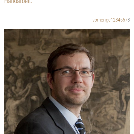
Handarbeit.
vorherige
1
2
3
4
5
6
7
8